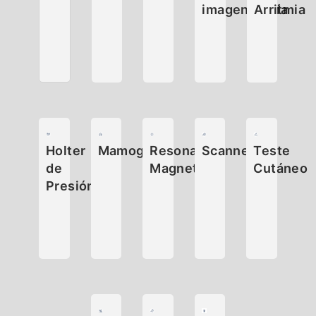
imagenología
Arritmia
Holter
Mamografía
Resonancia
Scanner
Teste
de
Magnetica
Cutáneo
Presión