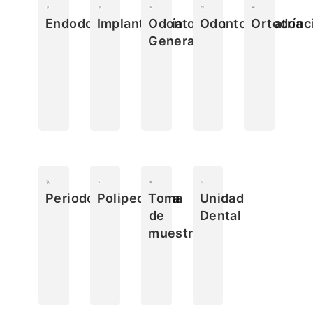
Endodoncia
Implantología
Odontología
Odontopediatría
Ortodonc
General
Periodoncia
Polipectomia
Toma
Unidad
de
Dental
muestra