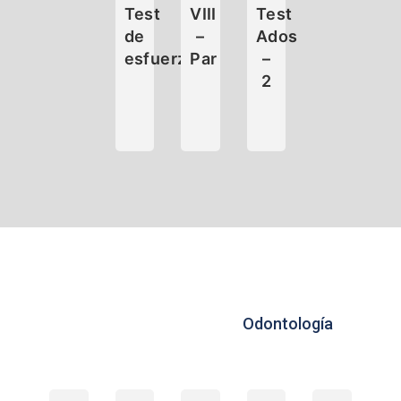
Test
VIII
Test
de
–
Ados
esfuerzo
Par
–
2
Odontología